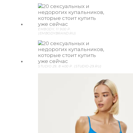
EMBODY, 11 900 P.
(EMBODYBRAND.RU)
STUDIO 29, 8 400 P. (STUDIO-29.RU)