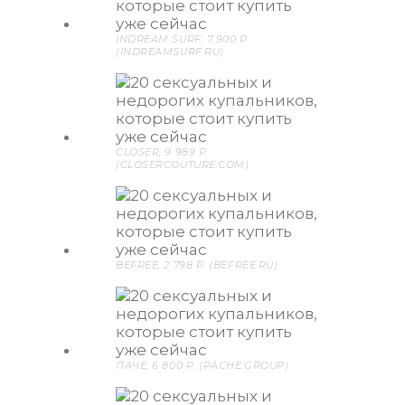
INDREAM SURF, 7 900 P.
(INDREAMSURF.RU)
CLOSER, 9 989 P.
(CLOSERCOUTURE.COM)
BEFREE, 2 798 P. (BEFREE.RU)
ПАЧЕ, 6 800 P. (PACHE.GROUP)