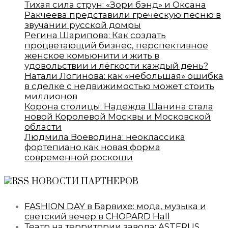
Тихая сила струн: «Зори бэнд» и Оксана
Ракчеева представили греческую песню в
звучании русской домры
Регина Шарипова: Как создать
процветающий бизнес, перспективное
женское комьюнити и жить в
удовольствии и лёгкости каждый день?
Натали Логинова: как «небольшая» ошибка
в сделке с недвижимостью может стоить
миллионов
Корона столицы: Надежда Шанина стала
новой Королевой Москвы и Московской
области
Людмила Воеводина: неоклассика
фортепиано как новая форма
современной роскоши
НОВОСТИ ПАРТНЕРОВ
FASHION DAY в Барвихе: мода, музыка и
светский вечер в CHOPARD Hall
Театр на территории завода: ASTERUS