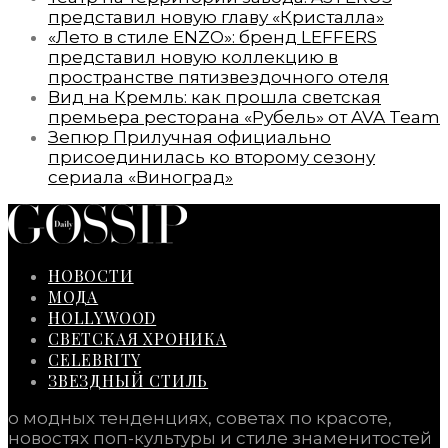
представил новую главу «Кристалла»
«Лето в стиле ENZO»: бренд LEFFERS
представил новую коллекцию в
пространстве пятизвездочного отеля
Вид на Кремль: как прошла светская
премьера ресторана «Рубель» от AVA Team
Зепюр Прилучная официально
присоединилась ко второму сезону
сериала «Виноград»
НОВОСТИ
МОДА
HOLLYWOOD
СВЕТСКАЯ ХРОНИКА
CELEBRITY
ЗВЕЗДНЫЙ СТИЛЬ
о модных тенденциях, советах по красоте,
новостях поп-культуры и стиле знаменитостей