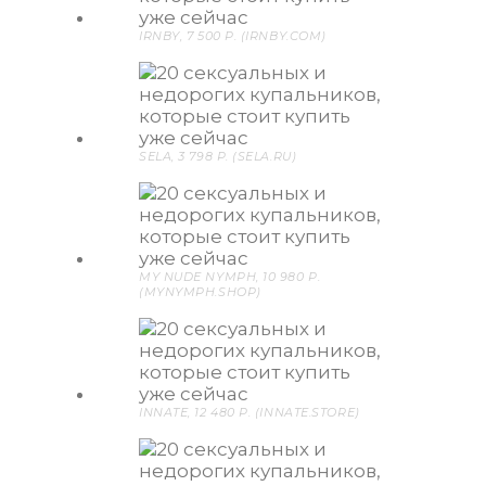
IRNBY, 7 500 P. (IRNBY.COM)
SELA, 3 798 P. (SELA.RU)
MY NUDE NYMPH, 10 980 P.
(MYNYMPH.SHOP)
INNATE, 12 480 P. (INNATE.STORE)