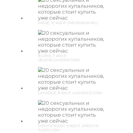
PRIDE, 12 400 P. (PRIDESWIM.RU)
BLIZHE, 7 400 P.
(BLIZHELINGERIE.COM)
LAVARICE, 8 100 P. (LAVARICE.COM)
MESH’N’FLESH, 9 900 P. (MESH-N-
FLESH.COM)