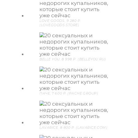
LOVE GOODS, 9 280 P.
(LOVEGOODS.STORE)
BELLE YOU, 8 998 P. (BELLEYOU.RU)
ПАЧЕ, 7 600 P. (PACHE.GROUP)
LAVARICE, 8 800 P. (LAVARICE.COM)