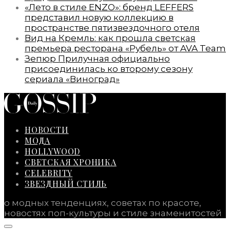
«Лето в стиле ENZO»: бренд LEFFERS
представил новую коллекцию в
пространстве пятизвездочного отеля
Вид на Кремль: как прошла светская
премьера ресторана «Рубель» от AVA Team
Зепюр Прилучная официально
присоединилась ко второму сезону
сериала «Виноград»
НОВОСТИ
МОДА
HOLLYWOOD
СВЕТСКАЯ ХРОНИКА
CELEBRITY
ЗВЕЗДНЫЙ СТИЛЬ
о модных тенденциях, советах по красоте,
новостях поп-культуры и стиле знаменитостей