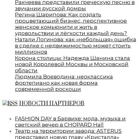
Ракчеева представили греческую песню в
звучании русской домры
Регина Шарипова: Как создать
процветающий бизнес, перспективное
женское комьюнити и жить в
удовольствии и лёгкости каждый день?
Натали Логинова: как «небольшая» ошибка
в сделке с недвижимостью может стоить
миллионов
Корона столицы: Надежда Шанина стала
новой Королевой Москвы и Московской
области
Людмила Воеводина: неоклассика
фортепиано как новая форма
современной роскоши
НОВОСТИ ПАРТНЕРОВ
FASHION DAY в Барвихе: мода, музыка и
светский вечер в CHOPARD Hall
Театр на территории завода: ASTERUS
представил новую главу «Кристалла»