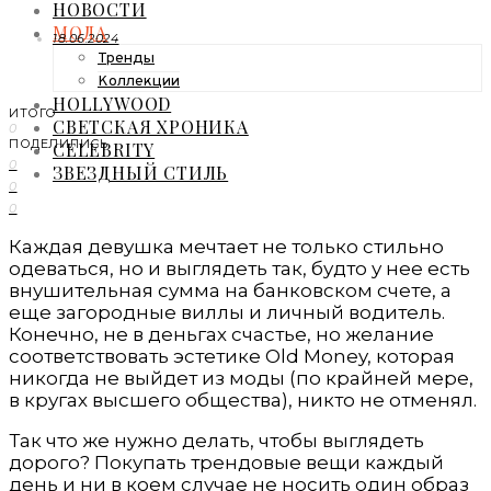
НОВОСТИ
МОДА
18.06.2024
Тренды
Коллекции
HOLLYWOOD
ИТОГО
СВЕТСКАЯ ХРОНИКА
0
ПОДЕЛИЛИСЬ
CELEBRITY
0
ЗВЕЗДНЫЙ СТИЛЬ
0
0
Каждая девушка мечтает не только стильно
одеваться, но и выглядеть так, будто у нее есть
внушительная сумма на банковском счете, а
еще загородные виллы и личный водитель.
Конечно, не в деньгах счастье, но желание
соответствовать эстетике Old Money, которая
никогда не выйдет из моды (по крайней мере,
в кругах высшего общества), никто не отменял.
Так что же нужно делать, чтобы выглядеть
дорого? Покупать трендовые вещи каждый
день и ни в коем случае не носить один образ