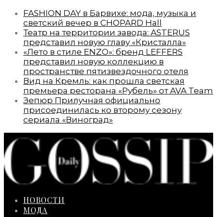
FASHION DAY в Барвихе: мода, музыка и
светский вечер в CHOPARD Hall
Театр на территории завода: ASTERUS
представил новую главу «Кристалла»
«Лето в стиле ENZO»: бренд LEFFERS
представил новую коллекцию в
пространстве пятизвездочного отеля
Вид на Кремль: как прошла светская
премьера ресторана «Рубель» от AVA Team
Зепюр Прилучная официально
присоединилась ко второму сезону
сериала «Виноград»
НОВОСТИ
МОДА