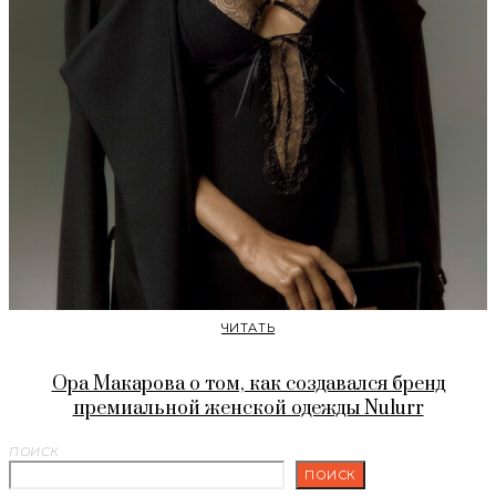
ЧИТАТЬ
Ора Макарова о том, как создавался бренд
премиальной женской одежды Nulurr
ПОИСК
ПОИСК