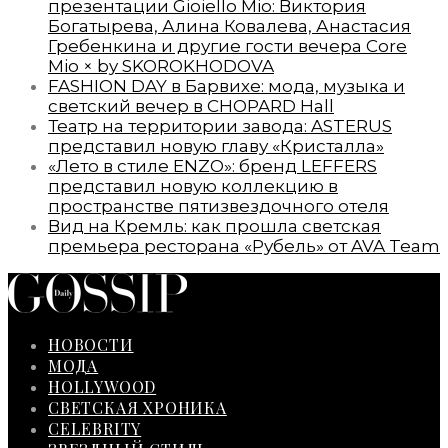
презентации Gioiello Mio: Виктория
Богатырева, Алина Ковалева, Анастасия
Гребенкина и другие гости вечера Core
Mio × by SKOROKHODOVA
FASHION DAY в Барвихе: мода, музыка и
светский вечер в CHOPARD Hall
Театр на территории завода: ASTERUS
представил новую главу «Кристалла»
«Лето в стиле ENZO»: бренд LEFFERS
представил новую коллекцию в
пространстве пятизвездочного отеля
Вид на Кремль: как прошла светская
премьера ресторана «Рубель» от AVA Team
НОВОСТИ
МОДА
HOLLYWOOD
СВЕТСКАЯ ХРОНИКА
CELEBRITY