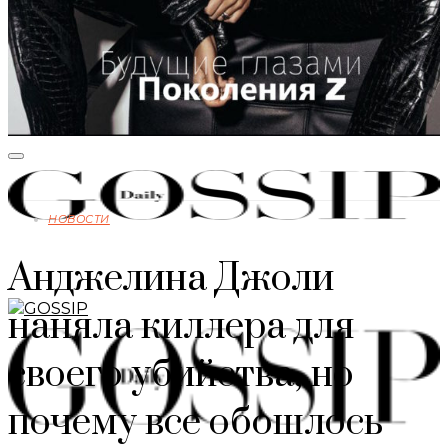
НОВОСТИ
Анджелина Джоли
наняла киллера для
своего убийства, но
почему все обошлось