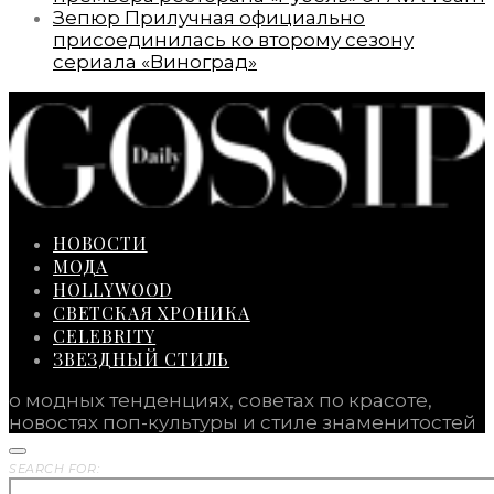
Зепюр Прилучная официально
присоединилась ко второму сезону
сериала «Виноград»
НОВОСТИ
МОДА
HOLLYWOOD
СВЕТСКАЯ ХРОНИКА
CELEBRITY
ЗВЕЗДНЫЙ СТИЛЬ
о модных тенденциях, советах по красоте,
новостях поп-культуры и стиле знаменитостей
SEARCH FOR: