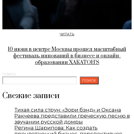
ЧИТАТЬ
10 июня в центре Москвы прошел масштабный
фестиваль инноваций в бизнесе и онлайн-
образовании ХАКАТОН’S
ПОИСК
ПОИСК
Свежие записи
Тихая сила струн: «Зори бэнд» и Оксана
Ракчеева представили греческую песню в
звучании русской домры
Регина Шарипова: Как создать
процветающий бизнес, перспективное