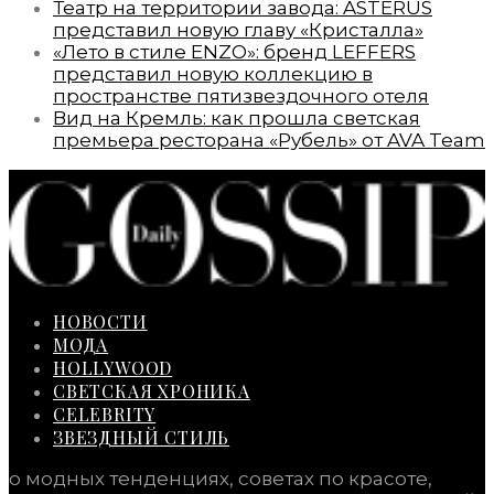
Театр на территории завода: ASTERUS
представил новую главу «Кристалла»
«Лето в стиле ENZO»: бренд LEFFERS
представил новую коллекцию в
пространстве пятизвездочного отеля
Вид на Кремль: как прошла светская
премьера ресторана «Рубель» от AVA Team
НОВОСТИ
МОДА
HOLLYWOOD
СВЕТСКАЯ ХРОНИКА
CELEBRITY
ЗВЕЗДНЫЙ СТИЛЬ
о модных тенденциях, советах по красоте,