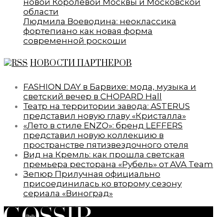
новой Королевой Москвы и Московской
области
Людмила Воеводина: неоклассика
фортепиано как новая форма
современной роскоши
НОВОСТИ ПАРТНЕРОВ
FASHION DAY в Барвихе: мода, музыка и
светский вечер в CHOPARD Hall
Театр на территории завода: ASTERUS
представил новую главу «Кристалла»
«Лето в стиле ENZO»: бренд LEFFERS
представил новую коллекцию в
пространстве пятизвездочного отеля
Вид на Кремль: как прошла светская
премьера ресторана «Рубель» от AVA Team
Зепюр Прилучная официально
присоединилась ко второму сезону
сериала «Виноград»