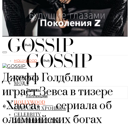
HOLLYWOOD
Джефф Голдблюм
НОВОСТИ
МОДА
играет Зевса в тизере
Тренды
Коллекции
HOLLYWOOD
«Хаоса» — сериала об
СВЕТСКАЯ ХРОНИКА
CELEBRITY
олимпийских богах
ЗВЕЗДНЫЙ СТИЛЬ