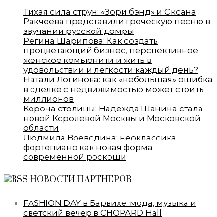
Тихая сила струн: «Зори бэнд» и Оксана
Ракчеева представили греческую песню в
звучании русской домры
Регина Шарипова: Как создать
процветающий бизнес, перспективное
женское комьюнити и жить в
удовольствии и лёгкости каждый день?
Натали Логинова: как «небольшая» ошибка
в сделке с недвижимостью может стоить
миллионов
Корона столицы: Надежда Шанина стала
новой Королевой Москвы и Московской
области
Людмила Воеводина: неоклассика
фортепиано как новая форма
современной роскоши
НОВОСТИ ПАРТНЕРОВ
FASHION DAY в Барвихе: мода, музыка и
светский вечер в CHOPARD Hall