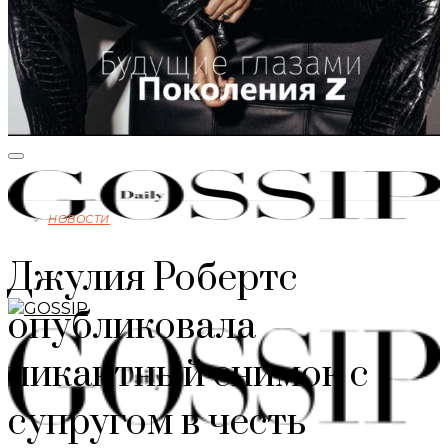
НОВОСТИ
Джулия Робертс
опубликовала
пикантный снимок с
супругом в честь