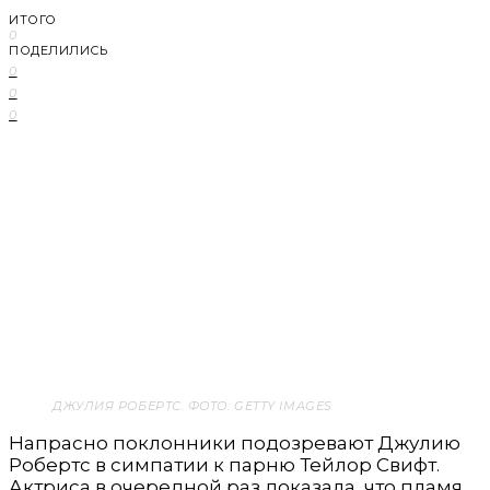
ИТОГО
0
ПОДЕЛИЛИСЬ
0
0
0
ДЖУЛИЯ РОБЕРТС. ФОТО: GETTY IMAGES
Напрасно поклонники подозревают Джулию
Робертс в симпатии к парню Тейлор Свифт.
Актриса в очередной раз доказала, что пламя