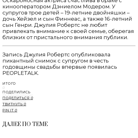
Оскароносная актриса счастлива в браке с
кинооператором Дэниелом Модером. У
супругов трое детей – 19-летние двойняшки –
дочь Хейзел и сын Финнеас, а также 16-летний
сын Генри. Джулия Робертс не любит
привлекать внимание к своей семье, оберегая
близких от пристального внимания публики.
Запись Джулия Робертс опубликовала
пикантный снимок с супругом в честь
годовщины свадьбы впервые появилась
PEOPLETALK.
ИТОГО
0
ПОДЕЛИЛИСЬ
ПОДЕЛИТЬСЯ
0
ТВИТНУТЬ
0
PIN IT
0
ДАЛЕЕ ПО ТЕМЕ