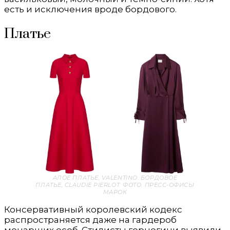
есть и исключения вроде бордового.
Платье
АЛОЕ ПЛАТЬЕ,
VALENTINO
. БОРДОВОЕ
ПЛАТЬЕ,
CLAUDIE PIERLOT
. ФОТО. ПРЕСС-ОФИСЫ
МАРОК
Консервативный королевский кодекс
распространяется даже на гардероб
монарших особ. Стилисты герцогини выявили