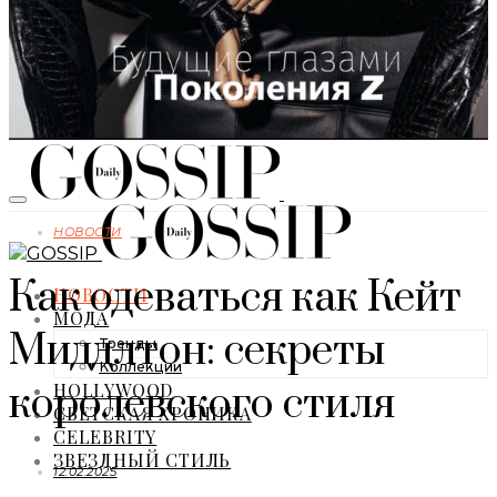
НОВОСТИ
Как одеваться как Кейт
НОВОСТИ
МОДА
Миддлтон: секреты
Тренды
Коллекции
HOLLYWOOD
королевского стиля
СВЕТСКАЯ ХРОНИКА
CELEBRITY
ЗВЕЗДНЫЙ СТИЛЬ
12.02.2025