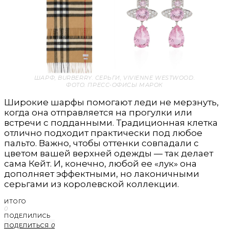
ШАРФ,
BURBERRY
. СЕРЬГИ,
VIVIENNE WESTWOOD
.
ФОТО. ПРЕСС-ОФИСЫ МАРОК
Широкие шарфы помогают леди не мерзнуть,
когда она отправляется на прогулки или
встречи с подданными. Традиционная клетка
отлично подходит практически под любое
пальто. Важно, чтобы оттенки совпадали с
цветом вашей верхней одежды — так делает
сама Кейт. И, конечно, любой ее «лук» она
дополняет эффектными, но лаконичными
серьгами из королевской коллекции.
ИТОГО
0
ПОДЕЛИЛИСЬ
ПОДЕЛИТЬСЯ
0