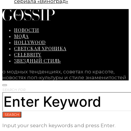
сериала «Виноград»
НОВОСТИ
МОДА
HOLLYWOOD
СВЕТСКАЯ ХРОНИКА
CELEBRITY
ЗВЕЗДНЫЙ СТИЛЬ
о модных тенденциях, советах по красоте,
новостях поп-культуры и стиле знаменитостей
SEARCH FOR:
SEARCH
Input your search keywords and press Enter.