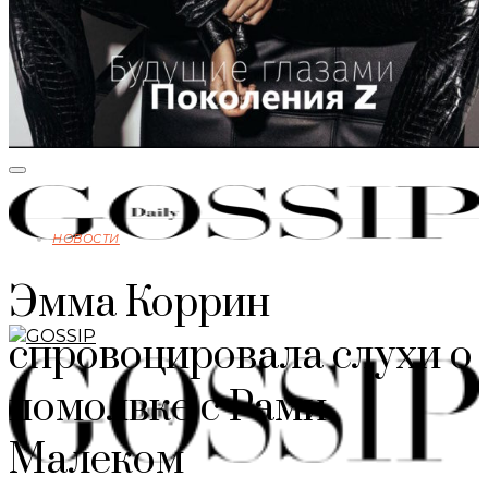
НОВОСТИ
Эмма Коррин
спровоцировала слухи о
помолвке с Рами
Малеком