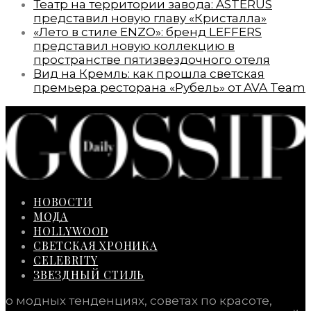
Театр на территории завода: ASTERUS
представил новую главу «Кристалла»
«Лето в стиле ENZO»: бренд LEFFERS
представил новую коллекцию в
пространстве пятизвездочного отеля
Вид на Кремль: как прошла светская
премьера ресторана «Рубель» от AVA Team
НОВОСТИ
МОДА
HOLLYWOOD
СВЕТСКАЯ ХРОНИКА
CELEBRITY
ЗВЕЗДНЫЙ СТИЛЬ
о модных тенденциях, советах по красоте,