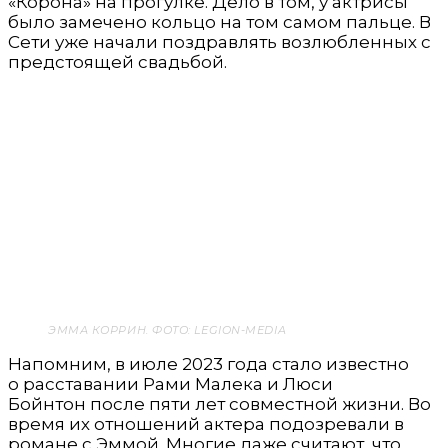
«Корона» на прогулке. Дело в том, у актрисы
было замечено кольцо на том самом пальце. В
Сети уже начали поздравлять возлюбленных с
предстоящей свадьбой.
ЭММА КОРРИН. ФОТО: LEGION-MEDIA
Напомним, в июле 2023 года стало известно
о расставании Рами Малека и Люси
Бойнтон после пяти лет совместной жизни. Во
время их отношений актера подозревали в
романе с Эммой. Многие даже считают, что