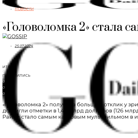
НОВОСТИ
«Головоломка 2» стала 
25.07.2024
ИТОГО
0
ПОДЕЛИЛИСЬ
0
0
0
«Головоломка 2» получила большой отклик у зри
достигли отметки в 1,46 млрд долларов (126 мл
Райли стало самым кассовым мультфильмом в и