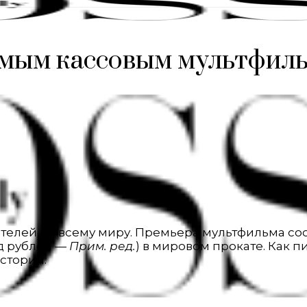
самым кассовым мультфил
телей по всему миру. Премьера мультфильма сос
рд рублей —
Прим. ред.
) в мировом прокате. Как п
стории.