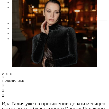
НОВОСТИ
МОДА
Тренды
Коллекции
HOLLYWOOD
СВЕТСКАЯ ХРОНИКА
CELEBRITY
ЗВЕЗДНЫЙ СТИЛЬ
ИТОГО
0
ПОДЕЛИЛИСЬ
0
0
0
Ида Галич уже на протяжении девяти месяцев
встречается с бизнесменом Олегом Ледвичем.