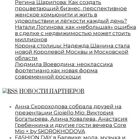
Регина Шарипова: Как создать
процветающий бизнес, перспективное
женское комьюнити и жить в
удовольствии и лёгкости каждый день?
Натали Логинова: как «небольшая» ошибка
в сделке с недвижимостью может стоить
миллионов
Корона столицы: Надежда Шанина стала
новой Королевой Москвы и Московской
области
Людмила Воеводина: неоклассика
фортепиано как новая форма
современной роскоши
НОВОСТИ ПАРТНЕРОВ
Анна Скороходова собрала друзей на
презентации Gioiello Mio: Виктория
Богатырева, Алина Ковалева, Анастасия
Гребенкина и другие гости вечера Core
Mio × by SKOROKHODOVA
FASHION DAY в Барвихе: мода, музыка и