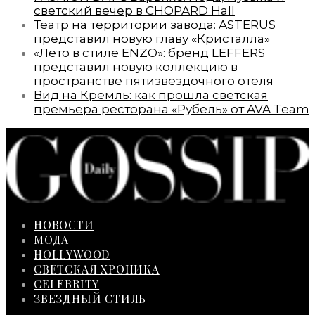
светский вечер в CHOPARD Hall
Театр на территории завода: ASTERUS
представил новую главу «Кристалла»
«Лето в стиле ENZO»: бренд LEFFERS
представил новую коллекцию в
пространстве пятизвездочного отеля
Вид на Кремль: как прошла светская
премьера ресторана «Рубель» от AVA Team
НОВОСТИ
МОДА
HOLLYWOOD
СВЕТСКАЯ ХРОНИКА
CELEBRITY
ЗВЕЗДНЫЙ СТИЛЬ