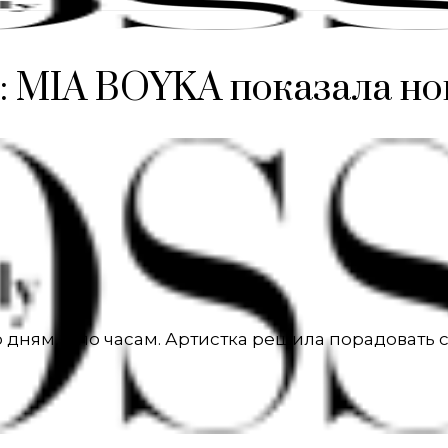
»: MIA BOYKA показала н
о дням, а по часам. Артистка решила порадовать