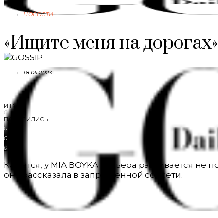
НОВОСТИ
«Ищите меня на дорогах
18.06.2024
ИТОГО
0
ПОДЕЛИЛИСЬ
0
0
0
Кажется, у MIA BOYKA карьера развивается не п
она рассказала в запрещенной соцсети.