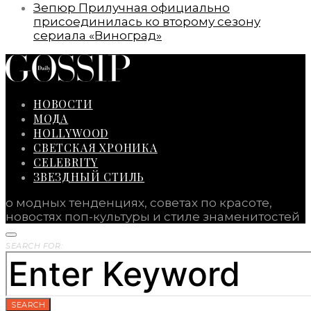
Зепюр Прилучная официально
присоединилась ко второму сезону
сериала «Виноград»
НОВОСТИ
МОДА
HOLLYWOOD
СВЕТСКАЯ ХРОНИКА
CELEBRITY
ЗВЕЗДНЫЙ СТИЛЬ
о модных тенденциях, советах по красоте,
новостях поп-культуры и стиле знаменитостей
SEARCH FOR:
SEARCH