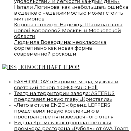
удовольствии и лёгкости каждый день?
Натали Логинова: как «небольшая» ошибка
в сделке с недвижимостью может стоить
миллионов
Корона столицы: Надежда Шанина стала
новой Королевой Москвы и Московской
области
Людмила Воеводина: неоклассика
фортепиано как новая форма
современной роскоши
НОВОСТИ ПАРТНЕРОВ
FASHION DAY в Барвихе: мода, музыка и
светский вечер в CHOPARD Hall
Театр на территории завода: ASTERUS
представил новую главу «Кристалла»
«Лето в стиле ENZO»: бренд LEFFERS
представил новую коллекцию в
пространстве пятизвездочного отеля
Вид на Кремль: как прошла светская
премьера ресторана «Рубель» от AVA Team