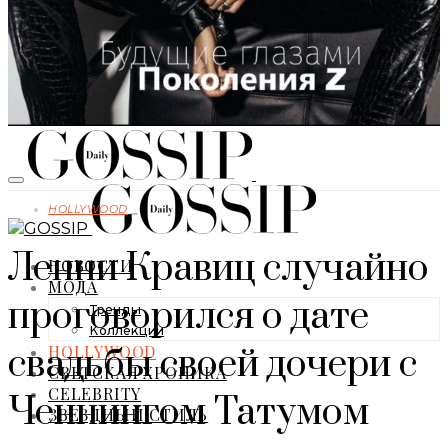
HOLLYWOOD
Ленни Кравиц cлучайно
НОВОСТИ
МОДА
проговорился о дате
Тренды
Коллекции
HOLLYWOOD
свадьбы своей дочери с
СВЕТСКАЯ ХРОНИКА
CELEBRITY
Ченнингом Татумом
ЗВЕЗДНЫЙ СТИЛЬ