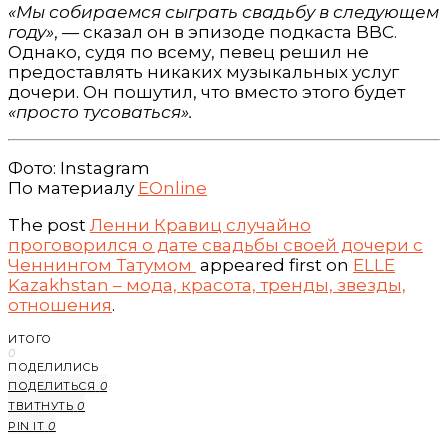
«Мы собираемся сыграть свадьбу в следующем
году»
, — сказал он в эпизоде подкаста BBC.
Однако, судя по всему, певец решил не
предоставлять никаких музыкальных услуг
дочери. Он пошутил, что вместо этого будет
«просто тусоваться».
Фото: Instagram
По материалу
EOnline
The post
Ленни Кравиц cлучайно
проговорился о дате свадьбы своей дочери с
Ченнингом Татумом
appeared first on
ELLE
Kazakhstan – мода, красота, тренды, звезды,
отношения
.
ИТОГО
0
ПОДЕЛИЛИСЬ
ПОДЕЛИТЬСЯ
0
ТВИТНУТЬ
0
PIN IT
0