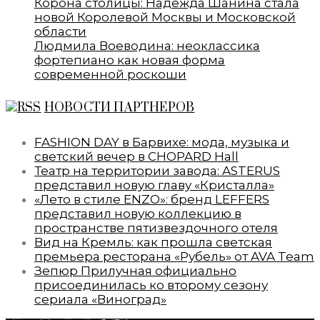
Корона столицы: Надежда Шанина стала
новой Королевой Москвы и Московской
области
Людмила Воеводина: неоклассика
фортепиано как новая форма
современной роскоши
НОВОСТИ ПАРТНЕРОВ
FASHION DAY в Барвихе: мода, музыка и
светский вечер в CHOPARD Hall
Театр на территории завода: ASTERUS
представил новую главу «Кристалла»
«Лето в стиле ENZO»: бренд LEFFERS
представил новую коллекцию в
пространстве пятизвездочного отеля
Вид на Кремль: как прошла светская
премьера ресторана «Рубель» от AVA Team
Зепюр Прилучная официально
присоединилась ко второму сезону
сериала «Виноград»