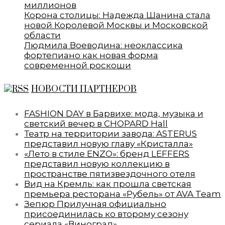
миллионов
Корона столицы: Надежда Шанина стала
новой Королевой Москвы и Московской
области
Людмила Воеводина: неоклассика
фортепиано как новая форма
современной роскоши
НОВОСТИ ПАРТНЕРОВ
FASHION DAY в Барвихе: мода, музыка и
светский вечер в CHOPARD Hall
Театр на территории завода: ASTERUS
представил новую главу «Кристалла»
«Лето в стиле ENZO»: бренд LEFFERS
представил новую коллекцию в
пространстве пятизвездочного отеля
Вид на Кремль: как прошла светская
премьера ресторана «Рубель» от AVA Team
Зепюр Прилучная официально
присоединилась ко второму сезону
сериала «Виноград»