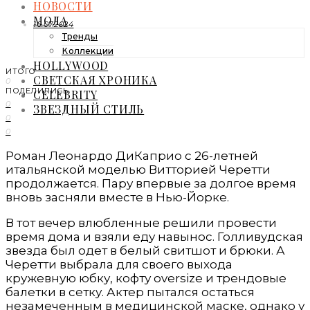
НОВОСТИ
МОДА
16.07.2024
Тренды
Коллекции
HOLLYWOOD
ИТОГО
СВЕТСКАЯ ХРОНИКА
0
ПОДЕЛИЛИСЬ
CELEBRITY
0
ЗВЕЗДНЫЙ СТИЛЬ
0
0
Роман Леонардо ДиКаприо с 26-летней
итальянской моделью Витторией Черетти
продолжается. Пару впервые за долгое время
вновь засняли вместе в Нью-Йорке.
В тот вечер влюбленные решили провести
время дома и взяли еду навынос. Голливудская
звезда был одет в белый свитшот и брюки. А
Черетти выбрала для своего выхода
кружевную юбку, кофту oversize и трендовые
балетки в сетку. Актер пытался остаться
незамеченным в медицинской маске, однако у