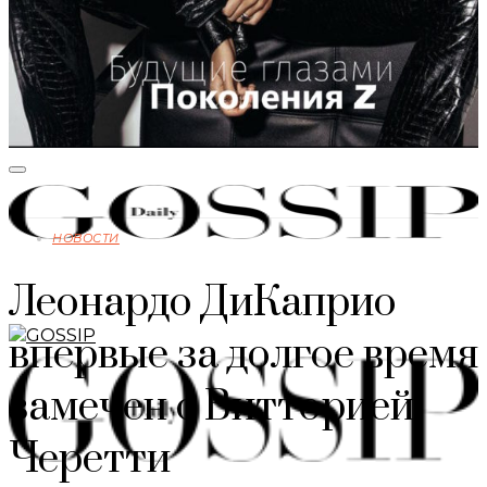
НОВОСТИ
Леонардо ДиКаприо
впервые за долгое время
замечен с Витторией
Черетти