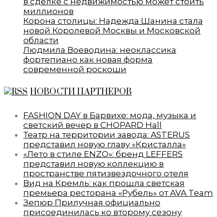
в сделке с недвижимостью может стоить
миллионов
Корона столицы: Надежда Шанина стала
новой Королевой Москвы и Московской
области
Людмила Воеводина: неоклассика
фортепиано как новая форма
современной роскоши
НОВОСТИ ПАРТНЕРОВ
FASHION DAY в Барвихе: мода, музыка и
светский вечер в CHOPARD Hall
Театр на территории завода: ASTERUS
представил новую главу «Кристалла»
«Лето в стиле ENZO»: бренд LEFFERS
представил новую коллекцию в
пространстве пятизвездочного отеля
Вид на Кремль: как прошла светская
премьера ресторана «Рубель» от AVA Team
Зепюр Прилучная официально
присоединилась ко второму сезону