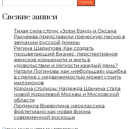
ПОИСК
Свежие записи
Тихая сила струн: «Зори бэнд» и Оксана
Ракчеева представили греческую песню в
звучании русской домры
Регина Шарипова: Как создать
процветающий бизнес, перспективное
женское комьюнити и жить в
удовольствии и лёгкости каждый день?
Натали Логинова: как «небольшая» ошибка
в сделке с недвижимостью может стоить
миллионов
Корона столицы: Надежда Шанина стала
новой Королевой Москвы и Московской
области
Людмила Воеводина: неоклассика
фортепиано как новая форма
современной роскоши