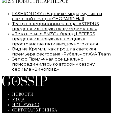
НОВОСТИ ПАРТНЕРОВ
FASHION DAY в Барвихе: мода, музыка и
светский вечер в CHOPARD Hall
Театр на территории завода: ASTERUS
представил новую главу «Кристалла»
«Лето в стиле ENZO»: бренд LEFFERS
представил новую коллекцию в
пространстве пятизвездочного отеля
Вид на Кремль: как прошла светская
премьера ресторана «Рубель» от AVA Team
Зепюр Прилучная официально
присоединилась ко второму сезону
сериала «Виноград»
НОВОСТИ
МОДА
HOLLYWOOD
СВЕТСКАЯ ХРОНИКА