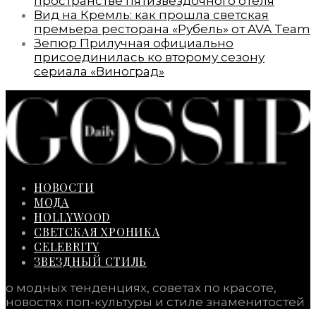
пространстве пятизвездочного отеля
Вид на Кремль: как прошла светская
премьера ресторана «Рубель» от AVA Team
Зепюр Прилучная официально
присоединилась ко второму сезону
сериала «Виноград»
НОВОСТИ
МОДА
HOLLYWOOD
СВЕТСКАЯ ХРОНИКА
CELEBRITY
ЗВЕЗДНЫЙ СТИЛЬ
о модных тенденциях, советах по красоте,
новостях поп-культуры и стиле знаменитостей