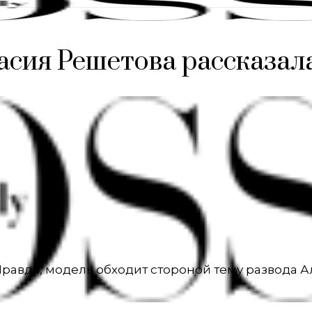
асия Решетова рассказал
равда, модель обходит стороной тему развода А