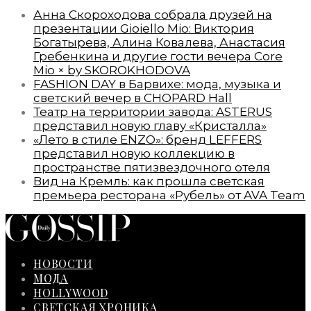
Анна Скороходова собрала друзей на
презентации Gioiello Mio: Виктория
Богатырева, Алина Ковалева, Анастасия
Гребенкина и другие гости вечера Core
Mio × by SKOROKHODOVA
FASHION DAY в Барвихе: мода, музыка и
светский вечер в CHOPARD Hall
Театр на территории завода: ASTERUS
представил новую главу «Кристалла»
«Лето в стиле ENZO»: бренд LEFFERS
представил новую коллекцию в
пространстве пятизвездочного отеля
Вид на Кремль: как прошла светская
премьера ресторана «Рубель» от AVA Team
НОВОСТИ
МОДА
HOLLYWOOD
СВЕТСКАЯ ХРОНИКА