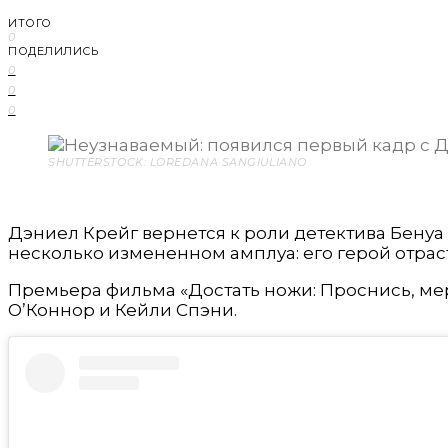
ИТОГО
0
ПОДЕЛИЛИСЬ
0
0
0
SHUTTERSTOCK: LOREDANA SANGIULIANO
Дэниел Крейг вернется к роли детектива Бенуа 
несколько измененном амплуа: его герой отрас
Премьера фильма «Достать ножи: Проснись, мерт
О’Коннор и Кейли Спэни.