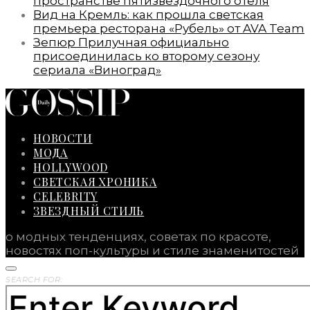
пространстве пятизвездочного отеля
Вид на Кремль: как прошла светская
премьера ресторана «Рубель» от AVA Team
Зепюр Прилучная официально
присоединилась ко второму сезону
сериала «Виноград»
НОВОСТИ
МОДА
HOLLYWOOD
СВЕТСКАЯ ХРОНИКА
CELEBRITY
ЗВЕЗДНЫЙ СТИЛЬ
о модных тенденциях, советах по красоте,
новостях поп-культуры и стиле знаменитостей
SEARCH FOR: