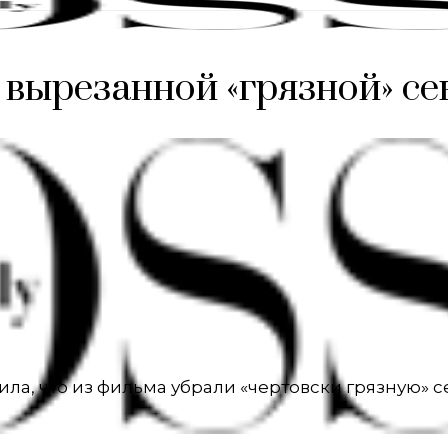
 вырезанной «грязной» се
ла, что из фильма убрали «чертовски грязную» с