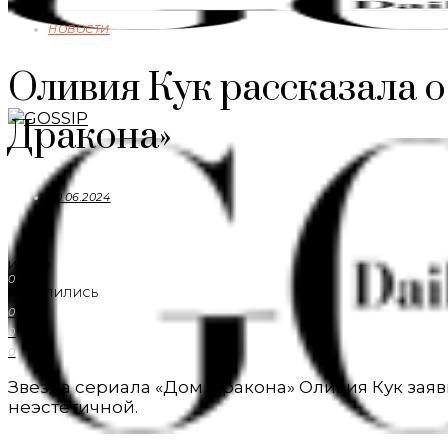
НОВОСТИ
Оливия Кук рассказала о
Дракона»
20.06.2024
ИТОГО
0
ПОДЕЛИЛИСЬ
0
0
0
Звезда сериала «Дом Дракона» Оливия Кук заяви
неэстетичной.