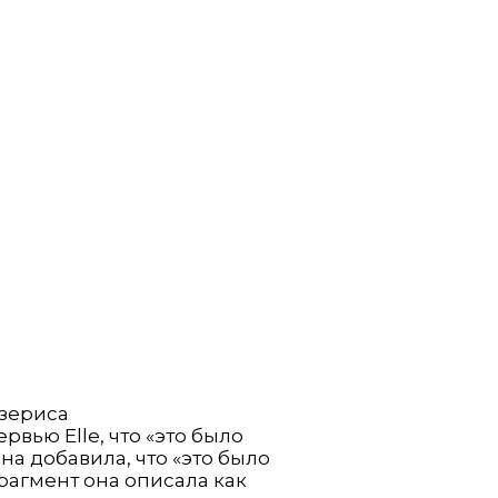
зериса
рвью Elle, что «это было
на добавила, что «это было
рагмент она описала как