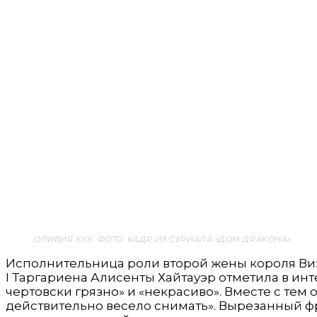
ОЛИВИЯ КУК. ФОТО: КАДР ИЗ СЕРИАЛА «ДОМ ДРАКОНА»
Исполнительница роли второй жены короля Ви
I Таргариена Алисенты Хайтауэр отметила в инте
чертовски грязно» и «некрасиво». Вместе с тем о
действительно весело снимать». Вырезанный ф