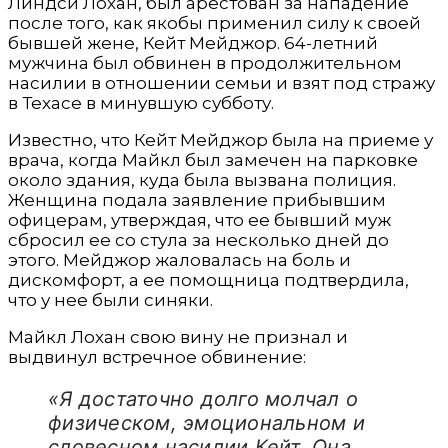
Линдси Лохан, был арестован за нападение
после того, как якобы применил силу к своей
бывшей жене, Кейт Мейджор. 64-летний
мужчина был обвинен в продолжительном
насилии в отношении семьи и взят под стражу
в Техасе в минувшую субботу.
Известно, что Кейт Мейджор была на приеме у
врача, когда Майкл был замечен на парковке
около здания, куда была вызвана полиция.
Женщина подала заявление прибывшим
офицерам, утверждая, что ее бывший муж
сбросил ее со стула за несколько дней до
этого. Мейджор жаловалась на боль и
дискомфорт, а ее помощница подтвердила,
что у нее были синяки.
Майкл Лохан свою вину не признал и
выдвинул встречное обвинение:
«Я достаточно долго молчал о
физическом, эмоциональном и
словесном насилии Кейт. Она