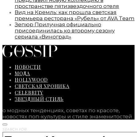
пространстве пятизвездочного отеля
Вид на Кремль: как прошла светская
премьера ресторана «Рубель» от AVA Team
Зепюр Прилучная официально
присоединилась ко второму сезону
сериала «Виноград»
НОВОСТИ
МОДА
HOLLYWOOD
СВЕТСКАЯ ХРОНИКА
CELEBRITY
ЗВЕЗДНЫЙ СТИЛЬ
о модных тенденциях, советах по красоте,
новостях поп-культуры и стиле знаменитостей
SEARCH FOR: