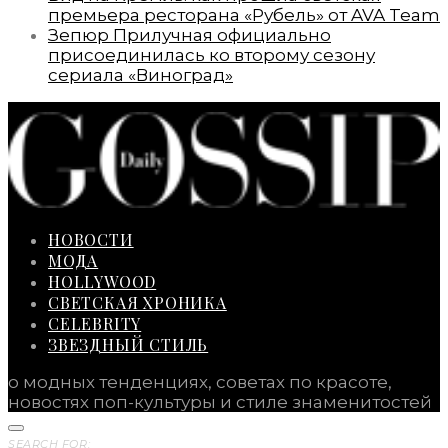
премьера ресторана «Рубель» от AVA Team
Зепюр Прилучная официально
присоединилась ко второму сезону
сериала «Виноград»
НОВОСТИ
МОДА
HOLLYWOOD
СВЕТСКАЯ ХРОНИКА
CELEBRITY
ЗВЕЗДНЫЙ СТИЛЬ
о модных тенденциях, советах по красоте,
новостях поп-культуры и стиле знаменитостей
SEARCH FOR: