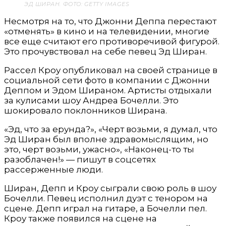
ЭД ШИРАН. ФОТО: GETTY IMAGES
Несмотря на то, что Джонни Деппа перестают
«отменять» в кино и на телевидении, многие
все еще считают его противоречивой фигурой.
Это прочувствовал на себе певец Эд Ширан.
Рассел Кроу опубликовал на своей странице в
социальной сети фото в компании с Джонни
Деппом и Эдом Шираном. Артисты отдыхали
за кулисами шоу Андреа Бочелли. Это
шокировало поклонников Ширана.
«Эд, что за ерунда?», «Черт возьми, я думал, что
Эд Ширан был вполне здравомыслящим, но
это, черт возьми, ужасно», «Наконец-то ты
разоблачен!» — пишут в соцсетях
рассерженные люди.
Ширан, Депп и Кроу сыграли свою роль в шоу
Бочелли. Певец исполнил дуэт с тенором на
сцене. Депп играл на гитаре, а Бочелли пел.
Кроу также появился на сцене на