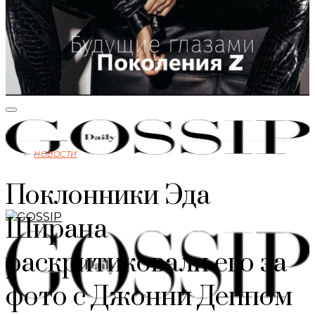
НОВОСТИ
Поклонники Эда
Ширана
раскритиковали его за
фото с Джонни Деппом