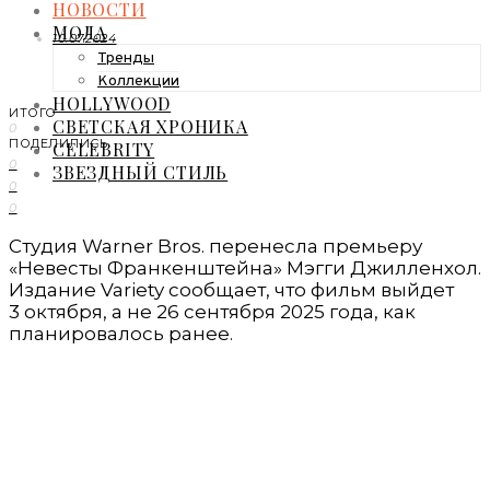
НОВОСТИ
МОДА
10.07.2024
Тренды
Коллекции
HOLLYWOOD
ИТОГО
СВЕТСКАЯ ХРОНИКА
0
ПОДЕЛИЛИСЬ
CELEBRITY
0
ЗВЕЗДНЫЙ СТИЛЬ
0
0
Студия Warner Bros. перенесла премьеру
«Невесты Франкенштейна» Мэгги Джилленхол.
Издание Variety сообщает, что фильм выйдет
3 октября, а не 26 сентября 2025 года, как
планировалось ранее.