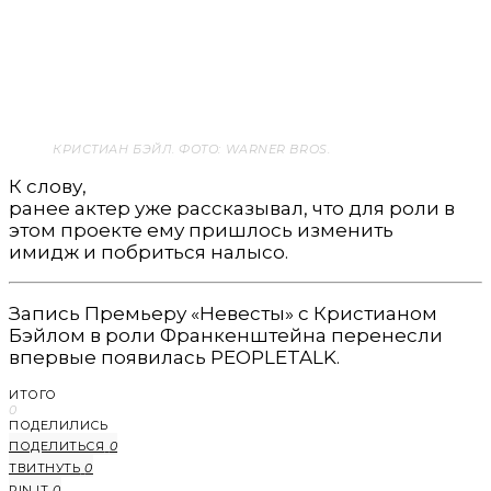
КРИСТИАН БЭЙЛ. ФОТО: WARNER BROS.
К слову,
ранее актер уже рассказывал, что для роли в
этом проекте ему пришлось изменить
имидж и побриться налысо.
Запись Премьеру «Невесты» с Кристианом
Бэйлом в роли Франкенштейна перенесли
впервые появилась PEOPLETALK.
ИТОГО
0
ПОДЕЛИЛИСЬ
ПОДЕЛИТЬСЯ
0
ТВИТНУТЬ
0
PIN IT
0