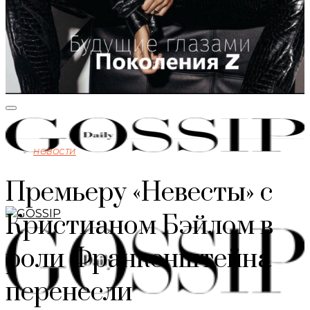
НОВОСТИ
Премьеру «Невесты» с
Кристианом Бэйлом в
роли Франкенштейна
перенесли