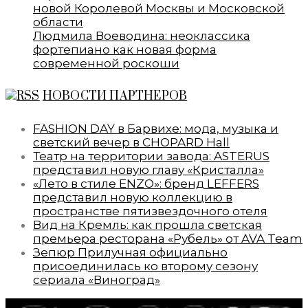
новой Королевой Москвы и Московской
области
Людмила Воеводина: неоклассика
фортепиано как новая форма
современной роскоши
НОВОСТИ ПАРТНЕРОВ
FASHION DAY в Барвихе: мода, музыка и
светский вечер в CHOPARD Hall
Театр на территории завода: ASTERUS
представил новую главу «Кристалла»
«Лето в стиле ENZO»: бренд LEFFERS
представил новую коллекцию в
пространстве пятизвездочного отеля
Вид на Кремль: как прошла светская
премьера ресторана «Рубель» от AVA Team
Зепюр Прилучная официально
присоединилась ко второму сезону
сериала «Виноград»