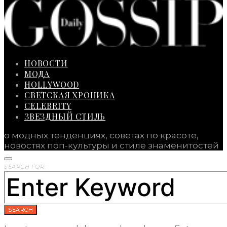
НОВОСТИ
МОДА
HOLLYWOOD
СВЕТСКАЯ ХРОНИКА
CELEBRITY
ЗВЕЗДНЫЙ СТИЛЬ
о модных тенденциях, советах по красоте,
новостях поп-культуры и стиле знаменитостей
SEARCH FOR:
SEARCH