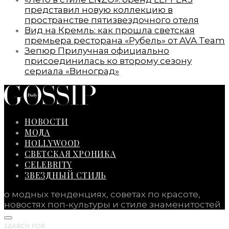
представил новую коллекцию в
пространстве пятизвездочного отеля
Вид на Кремль: как прошла светская
премьера ресторана «Рубель» от AVA Team
Зепюр Прилучная официально
присоединилась ко второму сезону
сериала «Виноград»
НОВОСТИ
МОДА
HOLLYWOOD
СВЕТСКАЯ ХРОНИКА
CELEBRITY
ЗВЕЗДНЫЙ СТИЛЬ
о модных тенденциях, советах по красоте,
новостях поп-культуры и стиле знаменитостей
SEARCH FOR: