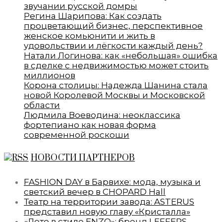
звучании русской домры
Регина Шарипова: Как создать
процветающий бизнес, перспективное
женское комьюнити и жить в
удовольствии и лёгкости каждый день?
Натали Логинова: как «небольшая» ошибка
в сделке с недвижимостью может стоить
миллионов
Корона столицы: Надежда Шанина стала
новой Королевой Москвы и Московской
области
Людмила Воеводина: неоклассика
фортепиано как новая форма
современной роскоши
НОВОСТИ ПАРТНЕРОВ
FASHION DAY в Барвихе: мода, музыка и
светский вечер в CHOPARD Hall
Театр на территории завода: ASTERUS
представил новую главу «Кристалла»
«Лето в стиле ENZO»: бренд LEFFERS