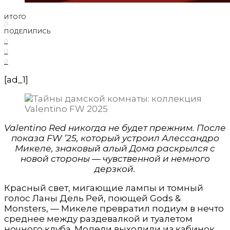
ИТОГО
0
ПОДЕЛИЛИСЬ
0
0
0
[ad_1]
Valentino Red никогда не будет прежним. После
показа FW ’25, который устроил Алессандро
Микеле, знаковый алый Домa раскрылся с
новой стороны — чувственной и немного
дерзкой.
Красный свет, мигающие лампы и томный
голос Ланы Дель Рей, поющей Gods &
Monsters, — Микеле превратил подиум в нечто
среднее между раздевалкой и туалетом
ночного клуба. Модели выходили из кабинок,