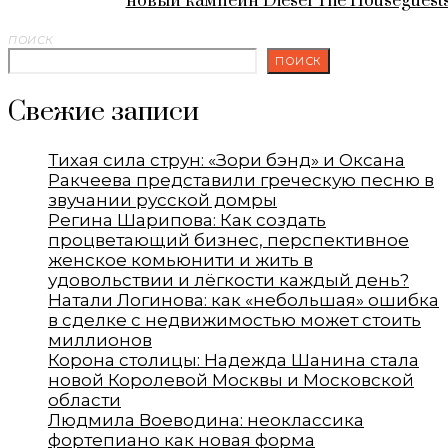
новый кампейн Diesel The Houseguest
ПОИСК
ПОИСК
Свежие записи
Тихая сила струн: «Зори бэнд» и Оксана
Ракчеева представили греческую песню в
звучании русской домры
Регина Шарипова: Как создать
процветающий бизнес, перспективное
женское комьюнити и жить в
удовольствии и лёгкости каждый день?
Натали Логинова: как «небольшая» ошибка
в сделке с недвижимостью может стоить
миллионов
Корона столицы: Надежда Шанина стала
новой Королевой Москвы и Московской
области
Людмила Воеводина: неоклассика
фортепиано как новая форма