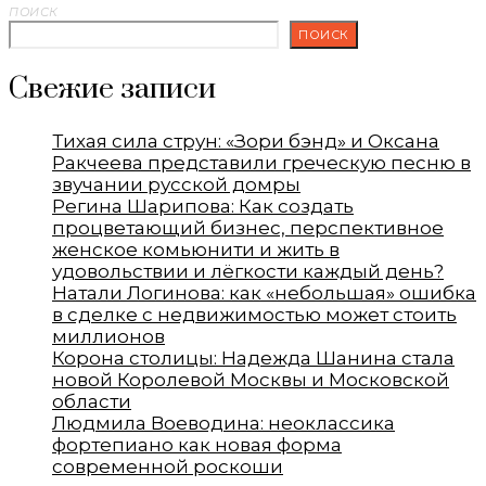
ПОИСК
ПОИСК
Свежие записи
Тихая сила струн: «Зори бэнд» и Оксана
Ракчеева представили греческую песню в
звучании русской домры
Регина Шарипова: Как создать
процветающий бизнес, перспективное
женское комьюнити и жить в
удовольствии и лёгкости каждый день?
Натали Логинова: как «небольшая» ошибка
в сделке с недвижимостью может стоить
миллионов
Корона столицы: Надежда Шанина стала
новой Королевой Москвы и Московской
области
Людмила Воеводина: неоклассика
фортепиано как новая форма
современной роскоши