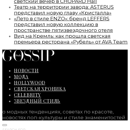
светский вечер в CHOPARD Hall
Театр на территории завода: ASTERUS
представил новую главу «Кристалла»
«Лето в стиле ENZO»: бренд LEFFERS
представил новую коллекцию в
пространстве пятизвездочного отеля
Вид на Кремль: как прошла светская
премьера ресторана «Рубель» от AVA Team
НОВОСТИ
МОДА
HOLLYWOOD
СВЕТСКАЯ ХРОНИКА
CELEBRITY
ЗВЕЗДНЫЙ СТИЛЬ
о модных тенденциях, советах по красоте,
новостях поп-культуры и стиле знаменитостей
SEARCH FOR: