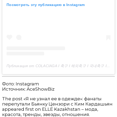
Посмотреть эту публикацию в Instagram
Публикация от COLACIAGA Ⅰ 축구 Ⅰ 해외축구 Ⅰ 국내축구 Ⅰ 팬서비스 Ⅰ 싸인 (@colaciaga)
Фото: Instagram
Источник: AceShowBiz
The post «Я не узнал ее в одежде»: фанаты
перепутали Бьянку Цензори с Ким Кардашьян
appeared first on ELLE Kazakhstan – мода,
красота, тренды, звезды, отношения.