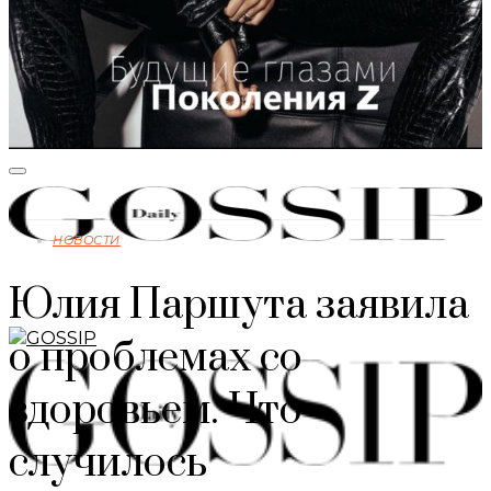
НОВОСТИ
Юлия Паршута заявила
о проблемах со
здоровьем. Что
случилось