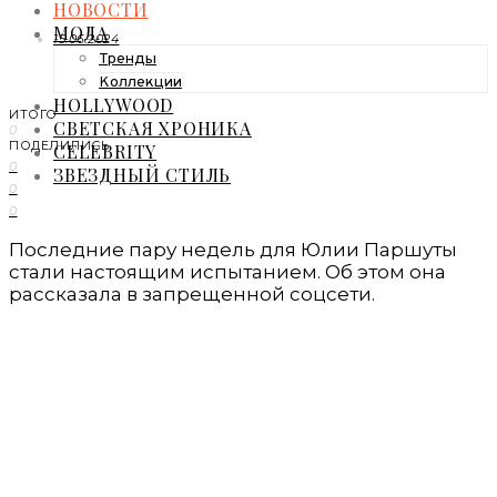
НОВОСТИ
МОДА
15.06.2024
Тренды
Коллекции
HOLLYWOOD
ИТОГО
СВЕТСКАЯ ХРОНИКА
0
ПОДЕЛИЛИСЬ
CELEBRITY
0
ЗВЕЗДНЫЙ СТИЛЬ
0
0
Последние пару недель для Юлии Паршуты
стали настоящим испытанием. Об этом она
рассказала в запрещенной соцсети.