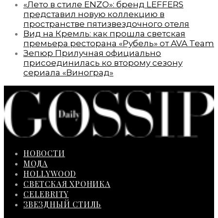
«Лето в стиле ENZO»: бренд LEFFERS
представил новую коллекцию в
пространстве пятизвездочного отеля
Вид на Кремль: как прошла светская
премьера ресторана «Рубель» от AVA Team
Зепюр Прилучная официально
присоединилась ко второму сезону
сериала «Виноград»
НОВОСТИ
МОДА
HOLLYWOOD
СВЕТСКАЯ ХРОНИКА
CELEBRITY
ЗВЕЗДНЫЙ СТИЛЬ