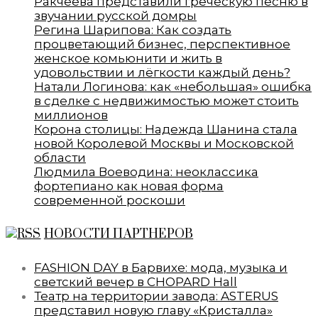
Ракчеева представили греческую песню в
звучании русской домры
Регина Шарипова: Как создать
процветающий бизнес, перспективное
женское комьюнити и жить в
удовольствии и лёгкости каждый день?
Натали Логинова: как «небольшая» ошибка
в сделке с недвижимостью может стоить
миллионов
Корона столицы: Надежда Шанина стала
новой Королевой Москвы и Московской
области
Людмила Воеводина: неоклассика
фортепиано как новая форма
современной роскоши
НОВОСТИ ПАРТНЕРОВ
FASHION DAY в Барвихе: мода, музыка и
светский вечер в CHOPARD Hall
Театр на территории завода: ASTERUS
представил новую главу «Кристалла»