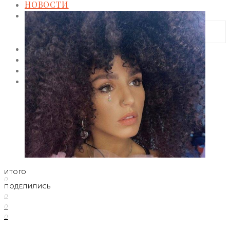
НОВОСТИ
МОДА
Тренды
Коллекции
HOLLYWOOD
СВЕТСКАЯ ХРОНИКА
CELEBRITY
ЗВЕЗДНЫЙ СТИЛЬ
ИТОГО
0
ПОДЕЛИЛИСЬ
0
0
0