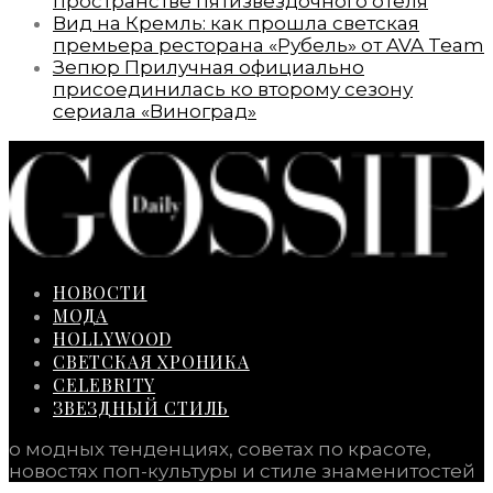
пространстве пятизвездочного отеля
Вид на Кремль: как прошла светская
премьера ресторана «Рубель» от AVA Team
Зепюр Прилучная официально
присоединилась ко второму сезону
сериала «Виноград»
НОВОСТИ
МОДА
HOLLYWOOD
СВЕТСКАЯ ХРОНИКА
CELEBRITY
ЗВЕЗДНЫЙ СТИЛЬ
о модных тенденциях, советах по красоте,
новостях поп-культуры и стиле знаменитостей