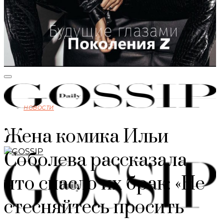
НОВОСТИ
Жена комика Ильи
Соболева рассказала,
что спасло их брак: «Не
стесняйтесь просить