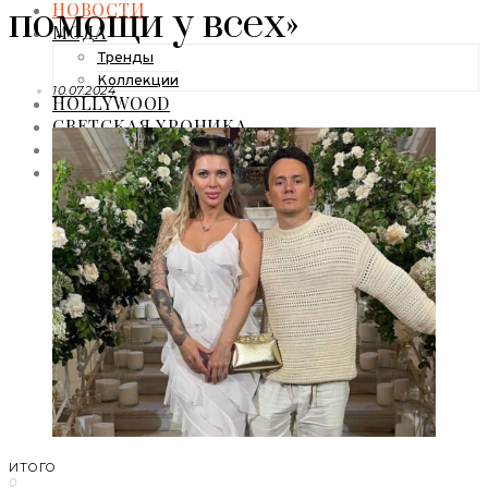
НОВОСТИ
помощи у всех»
МОДА
Тренды
Коллекции
10.07.2024
HOLLYWOOD
СВЕТСКАЯ ХРОНИКА
CELEBRITY
ЗВЕЗДНЫЙ СТИЛЬ
ИТОГО
0