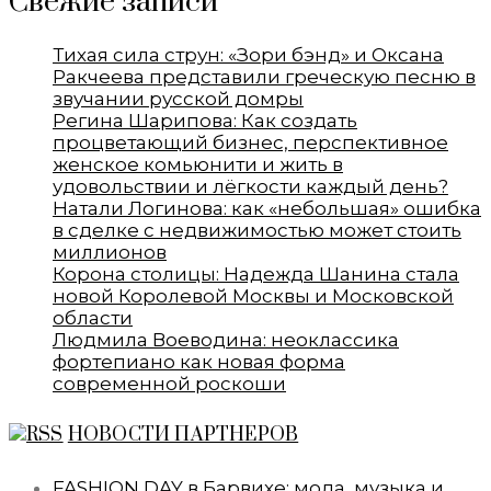
Свежие записи
Тихая сила струн: «Зори бэнд» и Оксана
Ракчеева представили греческую песню в
звучании русской домры
Регина Шарипова: Как создать
процветающий бизнес, перспективное
женское комьюнити и жить в
удовольствии и лёгкости каждый день?
Натали Логинова: как «небольшая» ошибка
в сделке с недвижимостью может стоить
миллионов
Корона столицы: Надежда Шанина стала
новой Королевой Москвы и Московской
области
Людмила Воеводина: неоклассика
фортепиано как новая форма
современной роскоши
НОВОСТИ ПАРТНЕРОВ
FASHION DAY в Барвихе: мода, музыка и