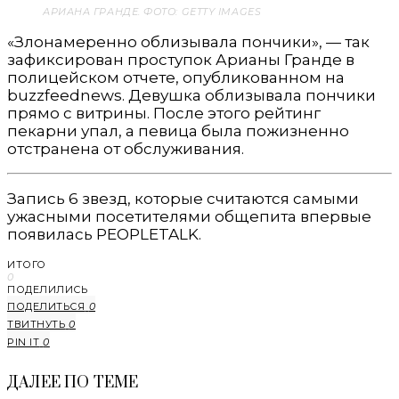
АРИАНА ГРАНДЕ. ФОТО: GETTY IMAGES
«Злонамеренно облизывала пончики», — так
зафиксирован проступок Арианы Гранде в
полицейском отчете, опубликованном на
buzzfeednews. Девушка облизывала пончики
прямо с витрины. После этого рейтинг
пекарни упал, а певица была пожизненно
отстранена от обслуживания.
Запись 6 звезд, которые считаются самыми
ужасными посетителями общепита впервые
появилась PEOPLETALK.
ИТОГО
0
ПОДЕЛИЛИСЬ
ПОДЕЛИТЬСЯ
0
ТВИТНУТЬ
0
PIN IT
0
ДАЛЕЕ ПО ТЕМЕ