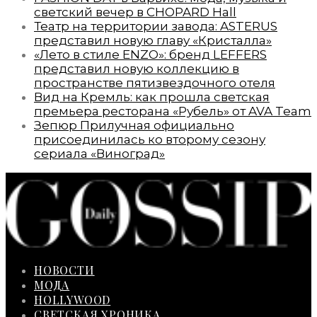
светский вечер в CHOPARD Hall
Театр на территории завода: ASTERUS
представил новую главу «Кристалла»
«Лето в стиле ENZO»: бренд LEFFERS
представил новую коллекцию в
пространстве пятизвездочного отеля
Вид на Кремль: как прошла светская
премьера ресторана «Рубель» от AVA Team
Зепюр Прилучная официально
присоединилась ко второму сезону
сериала «Виноград»
НОВОСТИ
МОДА
HOLLYWOOD
СВЕТСКАЯ ХРОНИКА