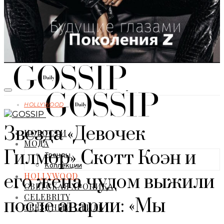
HOLLYWOOD
Звезда «Девочек
НОВОСТИ
МОДА
Гилмор» Скотт Коэн и
Тренды
Коллекции
HOLLYWOOD
его жена чудом выжили
СВЕТСКАЯ ХРОНИКА
CELEBRITY
после аварии: «Мы
ЗВЕЗДНЫЙ СТИЛЬ