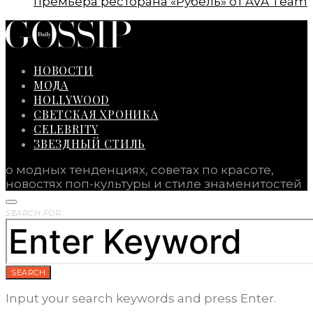
премьера ресторана «Рубель» от AVA Team
НОВОСТИ
МОДА
HOLLYWOOD
СВЕТСКАЯ ХРОНИКА
CELEBRITY
ЗВЕЗДНЫЙ СТИЛЬ
о модных тенденциях, советах по красоте,
новостях поп-культуры и стиле знаменитостей
SEARCH FOR:
SEARCH
Input your search keywords and press Enter.