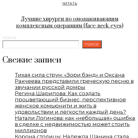
ЧИТАТЬ
Лучшие хирурги по омолаживающим
комплексным операциям (face-neck-eyes)
ПОИСК
ПОИСК
Свежие записи
Тихая сила струн: «Зори бэнд» и Оксана
Ракчеева представили греческую песню в
звучании русской домры
Регина Шарипова: Как создать
процветающий бизнес, перспективное
женское комьюнити и жить в
удовольствии и лёгкости каждый день?
Натали Логинова: как «небольшая» ошибка
в сделке с недвижимостью может стоить
миллионов
Корона столицы: Надежда Шанина стала