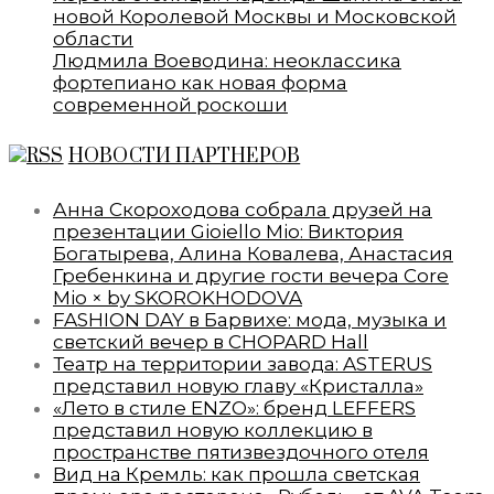
новой Королевой Москвы и Московской
области
Людмила Воеводина: неоклассика
фортепиано как новая форма
современной роскоши
НОВОСТИ ПАРТНЕРОВ
Анна Скороходова собрала друзей на
презентации Gioiello Mio: Виктория
Богатырева, Алина Ковалева, Анастасия
Гребенкина и другие гости вечера Core
Mio × by SKOROKHODOVA
FASHION DAY в Барвихе: мода, музыка и
светский вечер в CHOPARD Hall
Театр на территории завода: ASTERUS
представил новую главу «Кристалла»
«Лето в стиле ENZO»: бренд LEFFERS
представил новую коллекцию в
пространстве пятизвездочного отеля
Вид на Кремль: как прошла светская